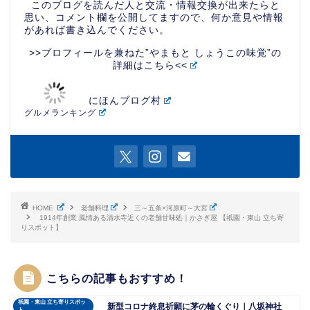
このブログを読んだ人と交流・情報交換が出来たらと
思い、コメント欄を公開してますので、何か意見や情報
があれば書き込んでください。
>>プロフィールを兼ねた”やまもと しょうこの味覚”の
詳細はこちら<<
にほんブログ村
グルメランキング
HOME
老舗料理
三～五条×河原町～大宮
1914年創業 風情ある清水寺近くの老舗甘味処｜かさぎ屋 【祇園・東山 立ち寄
りスポット】
こちらの記事もおすすめ！
祇園・東山 立ち寄りスポッ
新型コロナ終息祈願に茅の輪くぐり｜八坂神社
ト