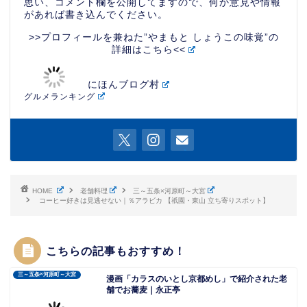
思い、コメント欄を公開してますので、何か意見や情報
があれば書き込んでください。
>>プロフィールを兼ねた”やまもと しょうこの味覚”の
詳細はこちら<<
にほんブログ村
グルメランキング
HOME
老舗料理
三～五条×河原町～大宮
コーヒー好きは見逃せない｜％アラビカ 【祇園・東山 立ち寄りスポット】
こちらの記事もおすすめ！
三～五条×河原町～大宮
漫画「カラスのいとし京都めし」で紹介された老
舗でお蕎麦｜永正亭