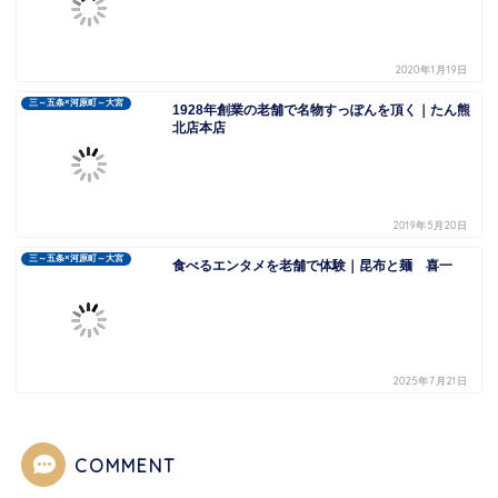
2020年1月19日
三～五条×河原町～大宮
1928年創業の老舗で名物すっぽんを頂く｜たん熊
北店本店
2019年5月20日
三～五条×河原町～大宮
食べるエンタメを老舗で体験｜昆布と麺 喜一
2025年7月21日
COMMENT