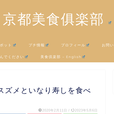
京都美食俱楽部
ポット
プチ情報
プロフィール
お問い
んでください
美食倶楽部 – English
スズメといなり寿しを食べ
2020年2月11日
/
2023年5月6日