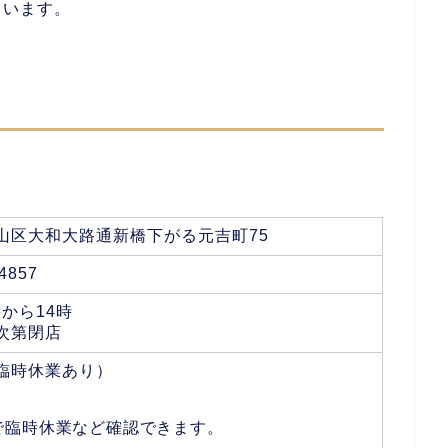
ています。
山区大和大路通新橋下がる元吉町75
-4857
時から14時
次第閉店
臨時休業あり）
で臨時休業など確認できます。