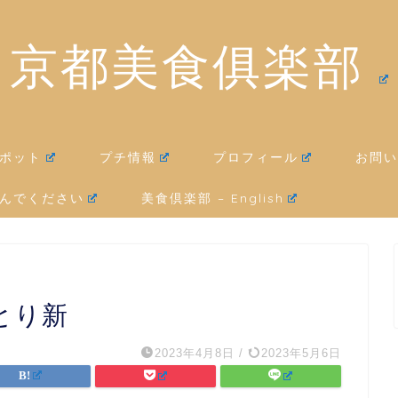
京都美食俱楽部
ポット
プチ情報
プロフィール
お問い
んでください
美食倶楽部 – English
とり新
2023年4月8日
/
2023年5月6日