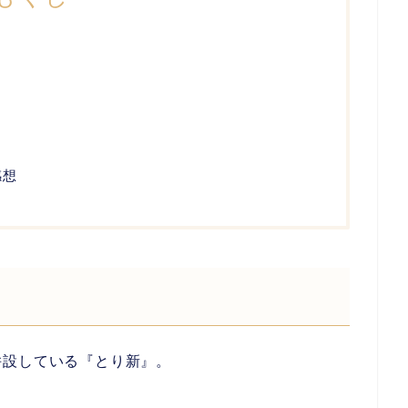
感想
併設している『とり新』。