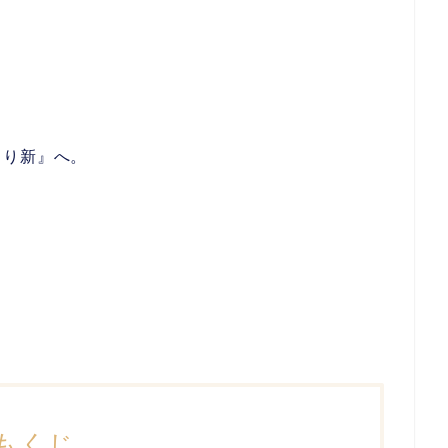
とり新』へ。
もくじ