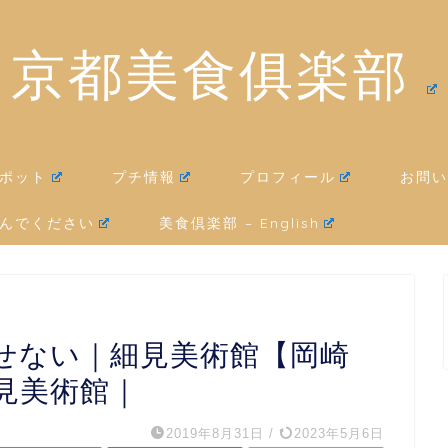
京都美食俱楽部
ポット
プチ情報
プロフィール
お問い
んでください
美食倶楽部 – English
せない｜細見美術館【岡崎
見美術館｜
2019年8月31日
/
2023年5月6日