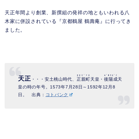
天正年間より創業、新撰組の発祥の地ともいわれる八
木家に併設されている『京都鶴屋 鶴壽庵』に行ってき
ました。
ｵｵｷﾞﾏﾁ
ｺﾞﾖｳｾﾞｲ
天正
・・・安土桃山時代、
正親町
天皇・
後陽成
天
皇の時の年号。1573年7月28日～1592年12月8
日。 出典：
コトバンク