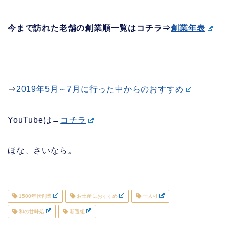
今まで訪れた老舗の創業順一覧はコチラ⇒
創業年表
⇒
2019年5月～7月に行った中からのおすすめ
YouTubeは→
コチラ
ほな、さいなら。
1500年代創業
お土産におすすめ
一人可
和の甘味処
新選組