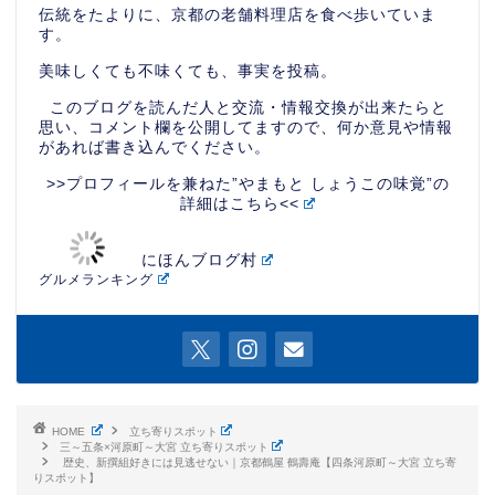
伝統をたよりに、京都の老舗料理店を食べ歩いていま
す。
美味しくても不味くても、事実を投稿。
このブログを読んだ人と交流・情報交換が出来たらと
思い、コメント欄を公開してますので、何か意見や情報
があれば書き込んでください。
>>プロフィールを兼ねた”やまもと しょうこの味覚”の
詳細はこちら<<
にほんブログ村
グルメランキング
HOME
立ち寄りスポット
三～五条×河原町～大宮 立ち寄りスポット
歴史、新撰組好きには見逃せない｜京都鶴屋 鶴壽庵【四条河原町～大宮 立ち寄
りスポット】