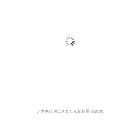
八木家に併設された京都鶴屋 鶴壽庵