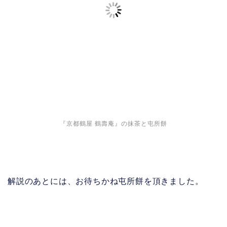
『京都鶴屋 鶴壽庵』の抹茶と屯所餅
解説のあとには、お待ちかね屯所餅を頂きました。