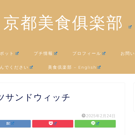
京都美食俱楽部
ポット
プチ情報
プロフィール
お問い
んでください
美食倶楽部 – English
久屋のカツサンドウィッチ
2025年2月24日