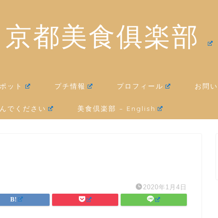
京都美食俱楽部
ポット
プチ情報
プロフィール
お問い
んでください
美食倶楽部 – English
2020年1月4日