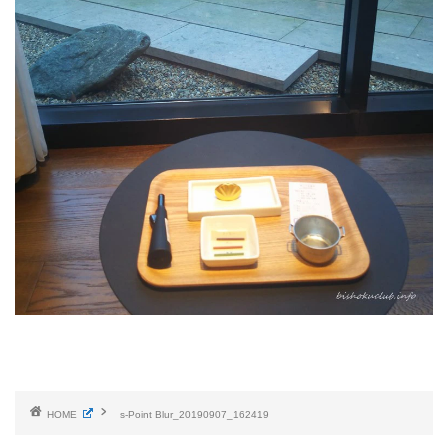
HOME
s-Point Blur_20190907_162419