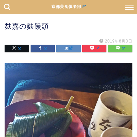
京都美食俱楽部
麩嘉の麩饅頭
2019年8月3日