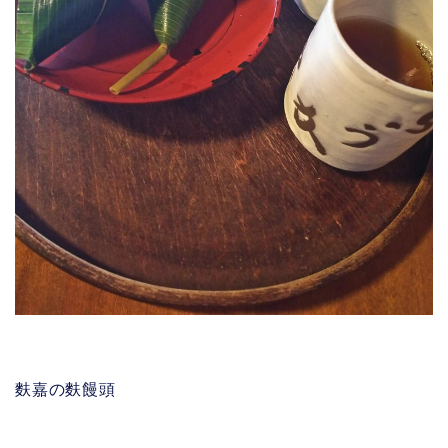
麩嘉の麩饅頭